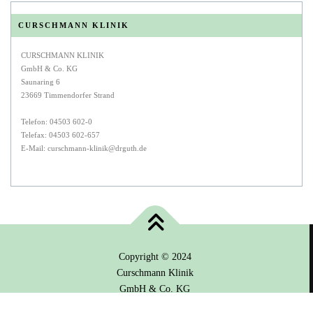
CURSCHMANN KLINIK
CURSCHMANN KLINIK
GmbH & Co. KG
Saunaring 6
23669 Timmendorfer Strand
Telefon: 04503 602-0
Telefax: 04503 602-657
E-Mail: curschmann-klinik@drguth.de
Copyright © 2024
Curschmann Klinik
GmbH & Co. KG