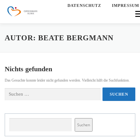
Zum
DATENSCHUTZ
IMPRESSUM
Inhalt
Men
springen
HOME
ÜBER UNS
UNSERE KLINIK
QUALITÄT
AUTOR:
BEATE BERGMANN
ANMELDUNG
AKTUELLES
STELLENANGEBOTE
Nichts gefunden
Das Gesuchte konnte leider nicht gefunden werden. Vielleicht hilft die Suchfunktion.
Suchen
nach:
Suchen
Suchen