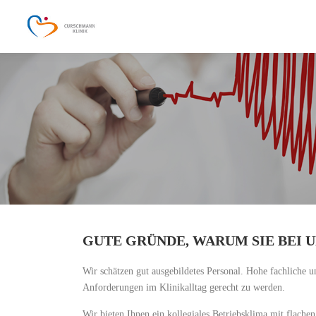
Zum
Inhalt
springen
GUTE GRÜNDE, WARUM SIE BEI 
Wir schätzen gut ausgebildetes Personal. Hohe fachliche 
Anforderungen im Klinikalltag gerecht zu werden.
Wir bieten Ihnen ein kollegiales Betriebsklima mit flache