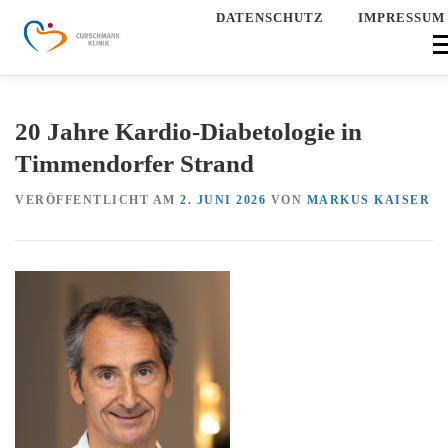
Zum
DATENSCHUTZ
IMPRESSUM
Inhalt
Men
springen
HOME
ÜBER UNS
UNSERE KLINIK
QUALITÄT
20 Jahre Kardio-Diabetologie in
ANMELDUNG
AKTUELLES
STELLENANGEBOTE
Timmendorfer Strand
VERÖFFENTLICHT AM
2. JUNI 2026
VON
MARKUS KAISER