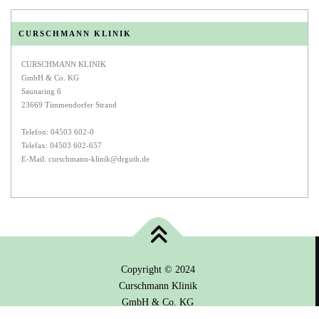
CURSCHMANN KLINIK
CURSCHMANN KLINIK
GmbH & Co. KG
Saunaring 6
23669 Timmendorfer Strand
Telefon: 04503 602-0
Telefax: 04503 602-657
E-Mail: curschmann-klinik@drguth.de
Copyright © 2024
Curschmann Klinik
GmbH & Co. KG